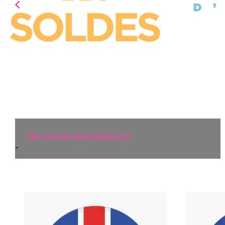

DÉCOUVRIR NOS PRODUITS
-