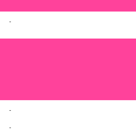
-
-
-