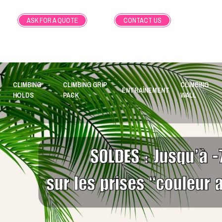
ASK FOR A QUOTE
CONTACT US
CLIMBING
CLIMBING GRIP
CLIMBING
ENTRAÎNEMENT
HOLDS
PACK
WALL