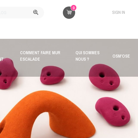
0
SIGN IN
COMMENT FAIRE MUR
QUI SOMMES
OSM'OSE
NT
ESCALADE
NOUS ?