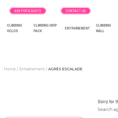
ASK FOR A QUOTE
CONTACT US
CLIMBING
CLIMBING GRIP
CLIMBING
ENTRAÎNEMENT
HOLDS
PACK
WALL
Home
Entraînement
AGRÈS ESCALADE
Sorry for 
Search ag