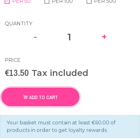
PER 50
PER 100
PER 500
QUANTITY
-
+
PRICE
€13.50
Tax included
ADD TO CART
Your basket must contain at least €60.00 of
products in order to get loyalty rewards.