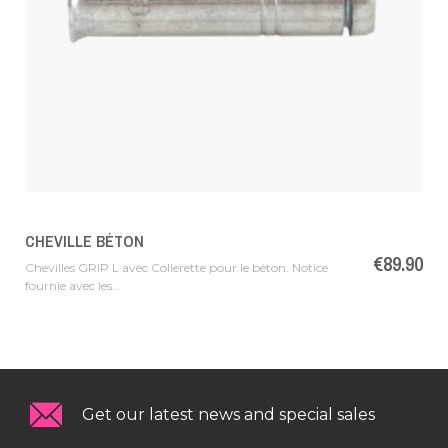
CHEVILLE BÉTON
Price
€89.90
Chevilles GRIP L avec Collerette pour le béton. Notice
fournie avec les...
Get our latest news and special sales